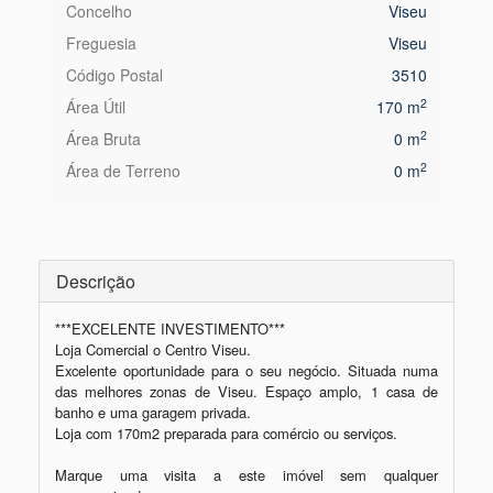
Concelho
Viseu
Freguesia
Viseu
Código Postal
3510
2
Área Útil
170 m
2
Área Bruta
0 m
2
Área de Terreno
0 m
Descrição
***EXCELENTE INVESTIMENTO*** 

Loja Comercial o Centro Viseu. 

Excelente oportunidade para o seu negócio. Situada numa 
das melhores zonas de Viseu. Espaço amplo, 1 casa de 
banho e uma garagem privada. 

Loja com 170m2 preparada para comércio ou serviços.

Marque uma visita a este imóvel sem qualquer 