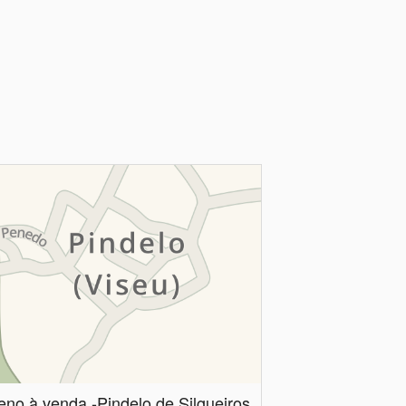
eno à venda -Pindelo de Silgueiros