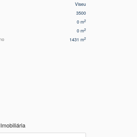
Viseu
3500
2
0 m
2
0 m
2
eno
1431 m
Imobiliária